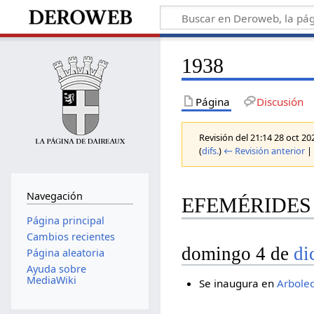
1938
Página
Discusión
Revisión del 21:14 28 oct 2
(
difs.
)
← Revisión anterior
| 
Navegación
EFEMÉRIDES 
Página principal
Cambios recientes
domingo 4 de
di
Página aleatoria
Ayuda sobre
MediaWiki
Se inaugura en
Arbole