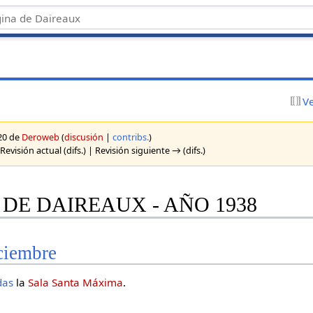
V
020 de
Deroweb
(
discusión
|
contribs.
)
Revisión actual (difs.) | Revisión siguiente → (difs.)
DE DAIREAUX - AÑO 1938
ciembre
das
la
Sala Santa Máxima
.