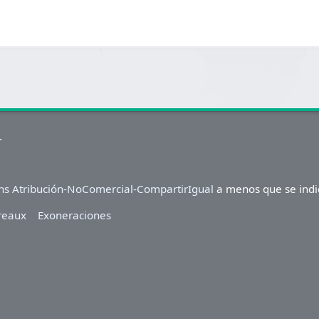
.
s Atribución-NoComercial-CompartirIgual
a menos que se indiq
reaux
Exoneraciones