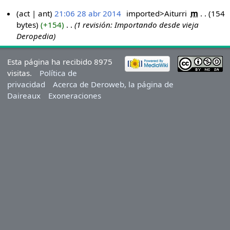
act
ant
21:06 28 abr 2014
‎
imported>Aiturri
‎
m
154
bytes
+154
‎
1 revisión: Importando desde vieja
Deropedia
Esta página ha recibido 8975
visitas.
Política de
privacidad
Acerca de Deroweb, la página de
Daireaux
Exoneraciones