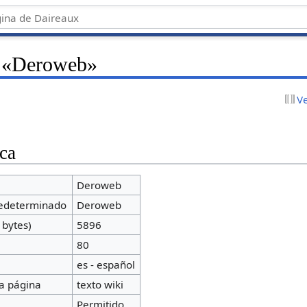
e «Deroweb»
V
ca
Deroweb
redeterminado
Deroweb
 bytes)
5896
a
80
es - español
a página
texto wiki
Permitido