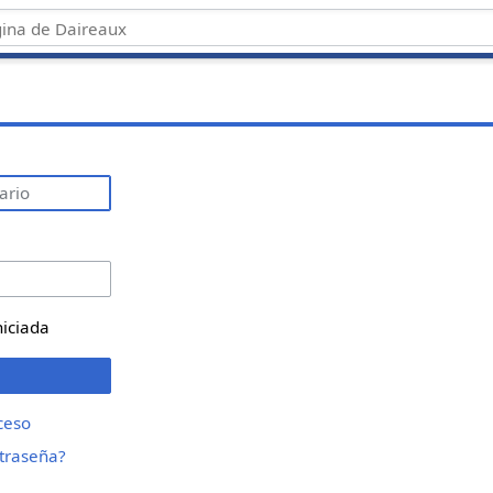
niciada
ceso
ntraseña?