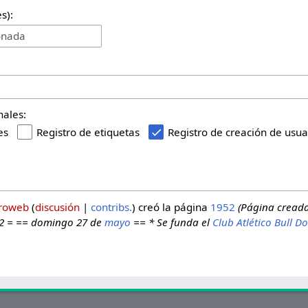
s):
onada
nales:
es
Registro de etiquetas
Registro de creación de usua
roweb
discusión
contribs.
creó la página
1952
(Página cread
2 = == domingo 27 de
mayo
== * Se funda el
Club Atlético Bull D