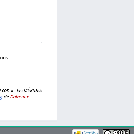
rios
a con «= EFEMÉRIDES
og
de
Daireaux
.