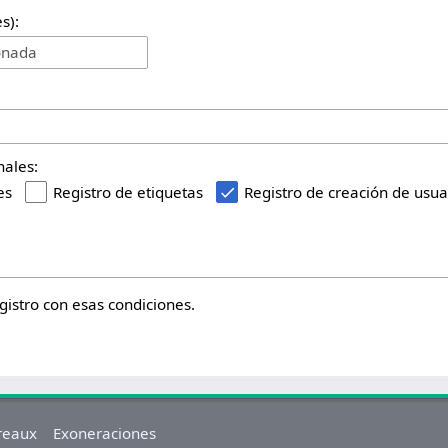
s):
onada
nales:
es
Registro de etiquetas
Registro de creación de usua
istro con esas condiciones.
reaux
Exoneraciones