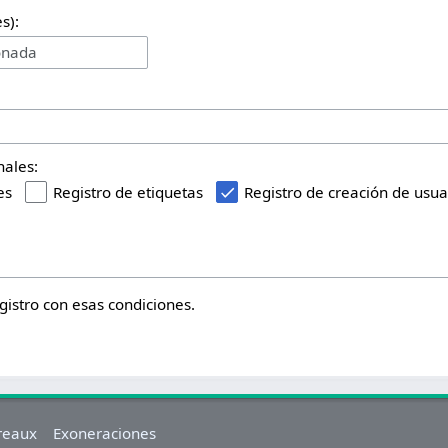
s):
onada
nales:
es
Registro de etiquetas
Registro de creación de usua
istro con esas condiciones.
reaux
Exoneraciones