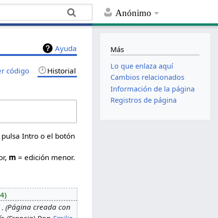
Anónimo
Ayuda
Más
Lo que enlaza aquí
er código
Historial
Cambios relacionados
Información de la página
Registros de página
 pulsa Intro o el botón
or,
m
= edición menor.
54
Página creada con
rís (Francia) Don
Emilio