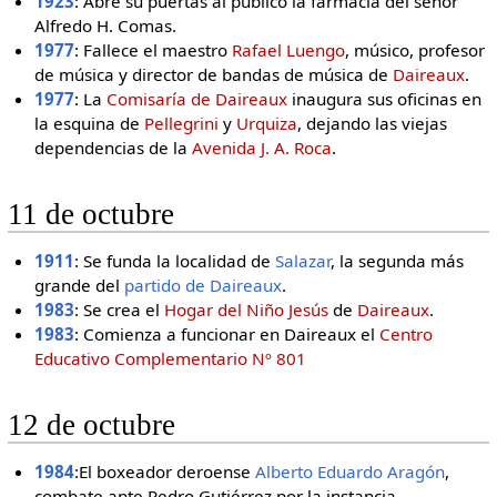
1923
: Abre su puertas al público la farmacia del señor
Alfredo H. Comas.
1977
: Fallece el maestro
Rafael Luengo
, músico, profesor
de música y director de bandas de música de
Daireaux
.
1977
: La
Comisaría de Daireaux
inaugura sus oficinas en
la esquina de
Pellegrini
y
Urquiza
, dejando las viejas
dependencias de la
Avenida J. A. Roca
.
11 de octubre
1911
: Se funda la localidad de
Salazar
, la segunda más
grande del
partido de Daireaux
.
1983
: Se crea el
Hogar del Niño Jesús
de
Daireaux
.
1983
: Comienza a funcionar en Daireaux el
Centro
Educativo Complementario Nº 801
12 de octubre
1984
:El boxeador deroense
Alberto Eduardo Aragón
,
combate ante Pedro Gutiérrez por la instancia