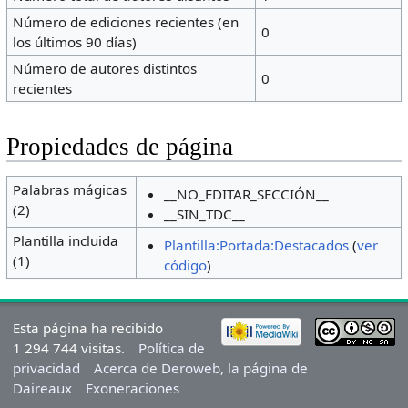
Número de ediciones recientes (en
0
los últimos 90 días)
Número de autores distintos
0
recientes
Propiedades de página
Palabras mágicas
__NO_EDITAR_SECCIÓN__
(2)
__SIN_TDC__
Plantilla incluida
Plantilla:Portada:Destacados
(
ver
(1)
código
)
Esta página ha recibido
1 294 744 visitas.
Política de
privacidad
Acerca de Deroweb, la página de
Daireaux
Exoneraciones