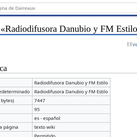
 «Radiodifusora Danubio y FM Estil
V
ca
Radiodifusora Danubio y FM Estilo
redeterminado
Radiodifusora Danubio y FM Estilo
 bytes)
7447
a
95
es - español
a página
texto wiki
Permitido