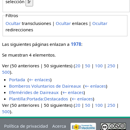
selección
Filtros
Ocultar
transclusiones |
Ocultar
enlaces |
Ocultar
redirecciones
Las siguientes páginas enlazan a
1978
:
Se muestran 4 elementos.
Ver (50 anteriores | 50 siguientes) (
20
|
50
|
100
|
250
|
500
).
Portada
‎
(
← enlaces
)
Bomberos Voluntarios de Daireaux
‎
(
← enlaces
)
Efemérides de Daireaux
‎
(
← enlaces
)
Plantilla:Portada:Destacados
‎
(
← enlaces
)
Ver (50 anteriores | 50 siguientes) (
20
|
50
|
100
|
250
|
500
).
Política de privacidad
Acerca