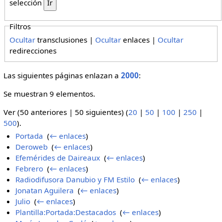
selección
Filtros
Ocultar
transclusiones |
Ocultar
enlaces |
Ocultar
redirecciones
Las siguientes páginas enlazan a
2000
:
Se muestran 9 elementos.
Ver (50 anteriores | 50 siguientes) (
20
|
50
|
100
|
250
|
500
).
Portada
‎
(
← enlaces
)
Deroweb
‎
(
← enlaces
)
Efemérides de Daireaux
‎
(
← enlaces
)
Febrero
‎
(
← enlaces
)
Radiodifusora Danubio y FM Estilo
‎
(
← enlaces
)
Jonatan Aguilera
‎
(
← enlaces
)
Julio
‎
(
← enlaces
)
Plantilla:Portada:Destacados
‎
(
← enlaces
)