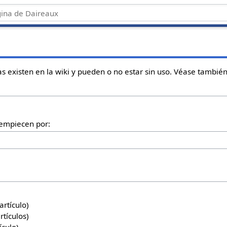
as existen en la wiki y pueden o no estar sin uso. Véase tambié
 empiecen por:
1 artículo)
 artículos)
tículo)