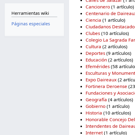
Cancionero
‏‎ (1 artículo)
Centenario de Daireau
Herramientas wiki
Ciencia
‏‎ (1 artículo)
Páginas especiales
Ciudadanos Destacado
Clubes
‏‎ (10 artículos)
Colegio La Sagrada Fam
Cultura
‏‎ (2 artículos)
Deportes
‏‎ (9 artículos)
Educación
‏‎ (2 artículos)
Efemérides
‏‎ (58 artícul
Esculturas y Monumen
Expo Daireaux
‏‎ (2 artíc
Fortinera Deroense
‏‎ (
Fundaciones y Asociaci
Geografía
‏‎ (4 artículos)
Gobierno
‏‎ (1 artículo)
Historia
‏‎ (10 artículos)
Honorable Concejo Del
Intendentes de Dairea
Internet
‏‎ (1 artículo)