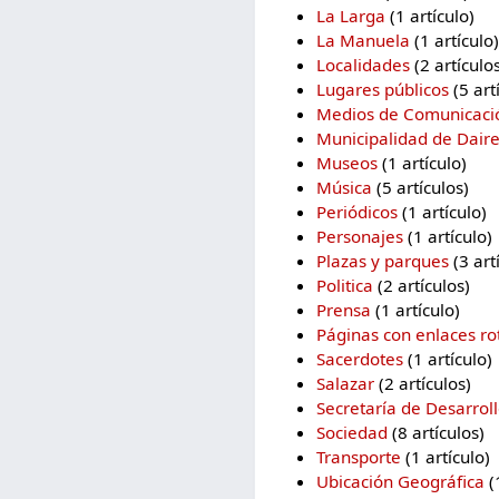
La Larga
‏‎ (1 artículo)
La Manuela
‏‎ (1 artículo)
Localidades
‏‎ (2 artículo
Lugares públicos
‏‎ (5 ar
Medios de Comunicaci
Municipalidad de Dair
Museos
‏‎ (1 artículo)
Música
‏‎ (5 artículos)
Periódicos
‏‎ (1 artículo)
Personajes
‏‎ (1 artículo)
Plazas y parques
‏‎ (3 ar
Politica
‏‎ (2 artículos)
Prensa
‏‎ (1 artículo)
Páginas con enlaces ro
Sacerdotes
‏‎ (1 artículo)
Salazar
‏‎ (2 artículos)
Secretaría de Desarrol
Sociedad
‏‎ (8 artículos)
Transporte
‏‎ (1 artículo)
Ubicación Geográfica
‏‎