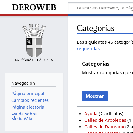
Categorías
Las siguientes 45 categorí
requeridas
.
Categorías
Mostrar categorías que
Navegación
Página principal
Mostrar
Cambios recientes
Página aleatoria
Ayuda
‏‎ (2 artículos)
Ayuda sobre
MediaWiki
Calles de Arboledas
‏‎ (
Calles de Daireaux
‏‎ (2
Calles de Salazar
‏‎ (1 ar