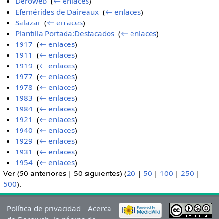
Deroweb
‎
(
← enlaces
)
Efemérides de Daireaux
‎
(
← enlaces
)
Salazar
‎
(
← enlaces
)
Plantilla:Portada:Destacados
‎
(
← enlaces
)
1917
‎
(
← enlaces
)
1911
‎
(
← enlaces
)
1919
‎
(
← enlaces
)
1977
‎
(
← enlaces
)
1978
‎
(
← enlaces
)
1983
‎
(
← enlaces
)
1984
‎
(
← enlaces
)
1921
‎
(
← enlaces
)
1940
‎
(
← enlaces
)
1929
‎
(
← enlaces
)
1931
‎
(
← enlaces
)
1954
‎
(
← enlaces
)
Ver (50 anteriores | 50 siguientes) (
20
|
50
|
100
|
250
|
500
).
Política de privacidad
Acerca
de Deroweb, la página de