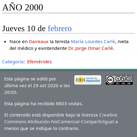
AÑO 2000
Jueves 10 de
febrero
Nace en
Daireaux
la tenista
María Lourdes Carlé
, nieta
del médico y exintendente
Dr. Jorge Omar Carlé
.
Categoría
:
Efemérides
Esta página se editó por
última vez el 29 oct 2020 a las
20:05.
Esta página ha recibido 8803 visitas.
El contenido está disponible bajo la licencia
Creative
Commons Atribución-NoComercial-CompartirIgual
a
menos que se indique lo contrario.