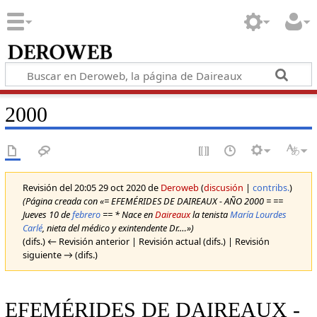
2000
Revisión del 20:05 29 oct 2020 de
Deroweb
(
discusión
|
contribs.
)
(Página creada con «= EFEMÉRIDES DE DAIREAUX - AÑO 2000 = ==
Jueves 10 de
febrero
== * Nace en
Daireaux
la tenista
María Lourdes
Carlé
, nieta del médico y exintendente Dr.…»)
(difs.) ← Revisión anterior | Revisión actual (difs.) | Revisión
siguiente → (difs.)
EFEMÉRIDES DE DAIREAUX -